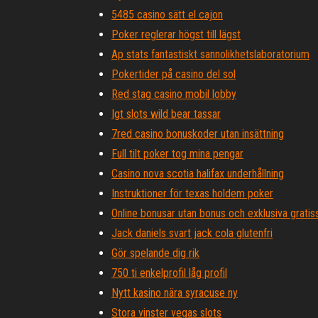
5485 casino sätt el cajon
Poker reglerar högst till lägst
Ap stats fantastiskt sannolikhetslaboratorium
Pokertider på casino del sol
Red stag casino mobil lobby
Igt slots wild bear tassar
7red casino bonuskoder utan insättning
Full tilt poker tog mina pengar
Casino nova scotia halifax underhållning
Instruktioner för texas holdem poker
Online bonusar utan bonus och exklusiva gratis
Jack daniels svart jack cola glutenfri
Gör spelande dig rik
750 ti enkelprofil låg profil
Nytt kasino nära syracuse ny
Stora vinster vegas slots