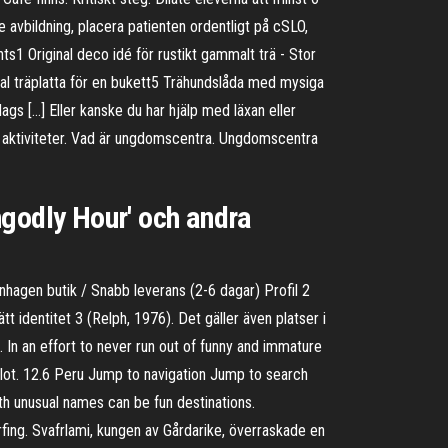
 avbildning, placera patienten ordentligt på cSLO,
ts1 Original deco idé för rustikt gammalt trä - Stor
al träplatta för en bukett5 Trähundslåda med mysiga
s […] Eller kanske du har hjälp med läxan eller
ika aktiviteter. Vad är ungdomscentra. Ungdomscentra
ngodly Hour' och andra
enhagen butik / Snabb leverans (2-6 dagar) Profil 2
dentitet 3 (Relph, 1976). Det gäller även platser i
. In an effort to never run out of funny and immature
a lot. 12.6 Peru Jump to navigation Jump to search
with unusual names can be fun destinations.
rfing. Svafrlami, kungen av Gårdarike, överraskade en