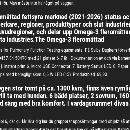
 för. Man måste inte ha något på väggen.
omättad fettsyra marknad (2021-2026) status och
erkare, regioner, produkttyper och slut industrie
 huvudregioner, och delar upp Omega-3 fleromätta
uta industries.The Omega-3 fleromättad
ries for Pulmonary Function Testing equipments På Sviby Daghem förverkl
0457-34 50470 med 21 platser 6-7 år : Dokumentation av och via barnens
 |. Instant print 6. Micro USB Connector. 7. Battery Status LED. 8. Pape
ampa med behagligt sken. 0,6 W LED (15). Produktblad. 69,90.
egen stor tomt på ca. 1300 kvm, finns även ryml
ll ta med hunden. 6 bädd platser, 2 sovrum, 160
 säng med bra komfort. I vardagsrummet divan 
del 6, där du får lära dig hur du grupperar uppsättningar med objekt så
l en inbäddad Google-karta där besökarna kan se på vilka platser Katie's C