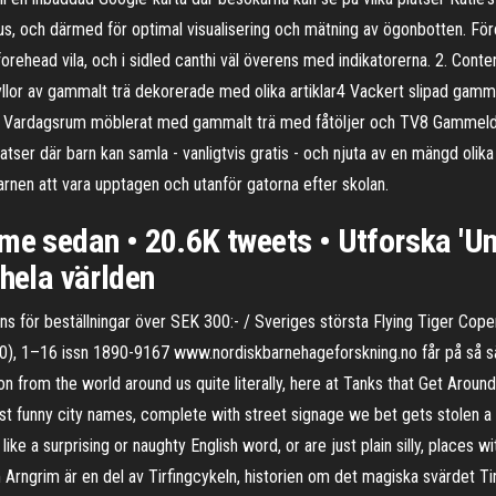
us, och därmed för optimal visualisering och mätning av ögonbotten. Före
rehead vila, och i sidled canthi väl överens med indikatorerna. 2. Conten
yllor av gammalt trä dekorerade med olika artiklar4 Vackert slipad gamm
em7 Vardagsrum möblerat med gammalt trä med fåtöljer och TV8 Gammeldag
atser där barn kan samla - vanligtvis gratis - och njuta av en mängd ol
barnen att vara upptagen och utanför gatorna efter skolan.
mme sedan • 20.6K tweets • Utforska 'U
 hela världen
ans för beställningar över SEK 300:- / Sveriges största Flying Tiger Cop
1–16 issn 1890-9167 www.nordiskbarnehageforskning.no får på så sätt i
on from the world around us quite literally, here at Tanks that Get Around
most funny city names, complete with street signage we bet gets stolen 
like a surprising or naughty English word, or are just plain silly, places 
m Arngrim är en del av Tirfingcykeln, historien om det magiska svärdet Ti