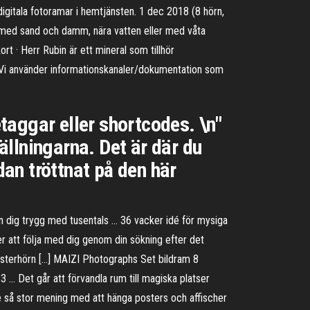
digitala fotoramar i hemtjänsten. 1 dec 2018 (8 hörn,
er med sand och damm, nära vatten eller med våta
rt · Herr Rubin är ett mineral som tillhör
Vi använder informationskanaler/dokumentation som
taggar eller shortcodes. \n"
tällningarna. Det är där du
dan tröttnat på den här
 dig trygg med tusentals … 36 vacker idé för mysiga
r att följa med dig genom din sökning efter det
 fönsterhörn […] MAIZI Photographs Set bildram 8
3 … Det går att förvandla rum till magiska platser
e så stor mening med att hänga posters och affischer