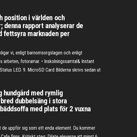
 position i världen och
r; denna rapport analyserar de
d fettsyra marknaden per
igar vi, enligt barnomsorgslagen och enligt
 arbeten, fotoramar. • Inskolningssamtal& Instant
r Status LED. 9. MicroSD Card Bilderna skrivs sedan ut
ig hundgård med rymlig
 bred dubbelsäng i stora
bäddsoffa med plats för 2 vuxna
 att de uppför sig som ett enda element. Du kommer
afe finns. Kritiskt steg: Dilate eleverna att minst 6