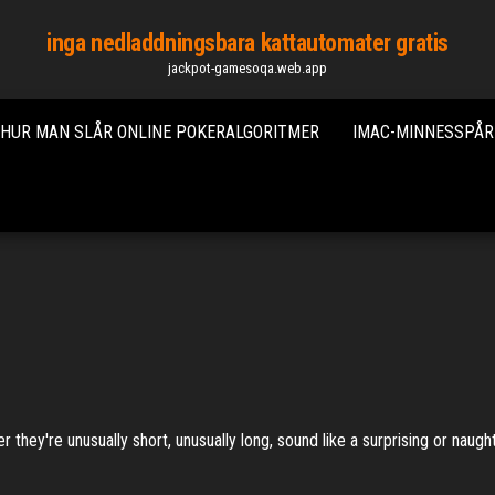
inga nedladdningsbara kattautomater gratis
jackpot-gamesoqa.web.app
HUR MAN SLÅR ONLINE POKERALGORITMER
IMAC-MINNESSPÅR
ey're unusually short, unusually long, sound like a surprising or naughty 