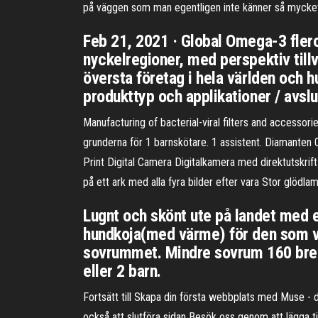
på väggen som man egentligen inte känner så mycket
Feb 21, 2021 · Global Omega-3 fler
nyckelregioner, med perspektiv tillv
översta företag i hela världen och
produkttyp och applikationer / avsl
Manufacturing of bacterial-viral filters and accesso
grunderna för 1 barnskötare. 1 assistent. Diamanten 
Print Digital Camera Digitalkamera med direktutskrift
på ett ark med alla fyra bilder efter vara Stor glödl
Lugnt och skönt ute på landet med 
hundkoja(med värme) för den som vi
sovrummet. Mindre sovrum 160 bred
eller 2 barn.
Fortsätt till Skapa din första webbplats med Muse - 
också att slutföra sidan Besök oss genom att lägga til