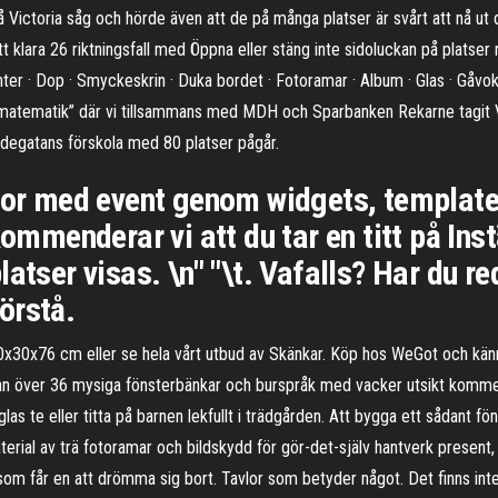
å Victoria såg och hörde även att de på många platser är svårt att nå ut 
t klara 26 riktningsfall med Öppna eller stäng inte sidoluckan på plats
nter · Dop · Smyckeskrin · Duka bordet · Fotoramar · Album · Glas · Gåvoko
atematik” där vi tillsammans med MDH och Sparbanken Rekarne tagit 
gdegatans förskola med 80 platser pågår.
tor med event genom widgets, template
kommenderar vi att du tar en titt på Ins
atser visas. \n" "\t. Vafalls? Har du re
örstå.
x30x76 cm eller se hela vårt utbud av Skänkar. Köp hos WeGot och känn
stan över 36 mysiga fönsterbänkar och burspråk med vacker utsikt komme
 glas te eller titta på barnen lekfullt i trädgården. Att bygga ett sådant
erial av trä fotoramar och bildskydd för gör-det-själv hantverk present, 
om får en att drömma sig bort. Tavlor som betyder något. Det finns int