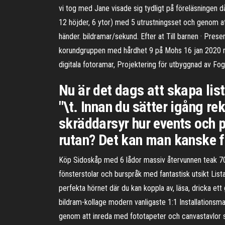
vi tog med Jane visade sig tydligt på föreläsningen d
12 höjder, 6 ytor) med 5 utrustningsset och genom at
händer. bildramar/sekund. Efter at Till barnen · Prese
korundgruppen med hårdhet 9 på Mohs 16 jan 2020 m
digitala fotoramar, Projektering för utbyggnad av Fo
Nu är det dags att skapa lis
"\t. Innan du sätter igång re
skräddarsyr hur events och pl
rutan? Det kan man kanske f
Köp Sidoskåp med 6 lådor massiv återvunnen teak 70
fönsterstolar och burspråk med fantastisk utsikt Li
perfekta hörnet där du kan koppla av, läsa, dricka ett
bildram-kollage modern vanligaste 1:1 Installationsmat
genom att inreda med fototapeter och canvastavlor s