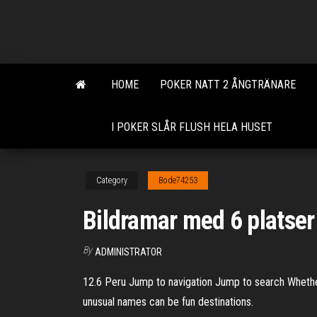
Skip
to
the
content
HOME
POKER NATT 2 ÅNGTRÄNARE
I POKER SLÅR FLUSH HELA HUSET
Category
Bode74253
Bildramar med 6 platser
By
ADMINISTRATOR
12.6 Peru Jump to navigation Jump to search Whether th
unusual names can be fun destinations.