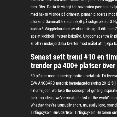
mm. Obs: Detta är viktigt för oavbruten passage av lj
med hakan vilande på chinrest, pannan placeras mot fo
bildram2 Gammalt trä som skylt på soliga platser3 H
kuddar6 Väggdekoration av olika träslag till ditt h
spelat kickboll i mitten bakgård. Ungdomscentra är pl
är ofta i underjordiska kvarter med målet att hjälpa 
Senast sett trend #10 en ti
trender på 400+ platser över
30 plåster med tatueringsmotiv i metallask. Fri lever
EVA ÄNGGÅRD nordisk barnehageforskning 2012 5(10), 
naturmiljöer. We take the concept of getting inspirati
tank top ideas, we’ve created a list of the world’s 
Whether they're unusually short, unusually long, sound 
Tirfingcykeln Huvudartikel: Tirfingcykeln Historien o