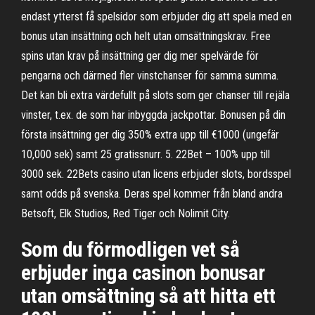
endast ytterst få spelsidor som erbjuder dig att spela med en
bonus utan insättning och helt utan omsättningskrav. Free
spins utan krav på insättning ger dig mer spelvärde för
pengarna och därmed fler vinstchanser för samma summa.
Det kan bli extra värdefullt på slots som ger chanser till rejäla
vinster, t.ex. de som har inbyggda jackpottar. Bonusen på din
första insättning ger dig 350% extra upp till €1000 (ungefär
10,000 sek) samt 25 gratissnurr. 5. 22Bet – 100% upp till
3000 sek. 22Bets casino utan licens erbjuder slots, bordsspel
samt odds på svenska. Deras spel kommer från bland andra
Betsoft, Elk Studios, Red Tiger och Nolimit City.
Som du förmodligen vet så
erbjuder inga casinon bonusar
utan omsättning så att hitta ett