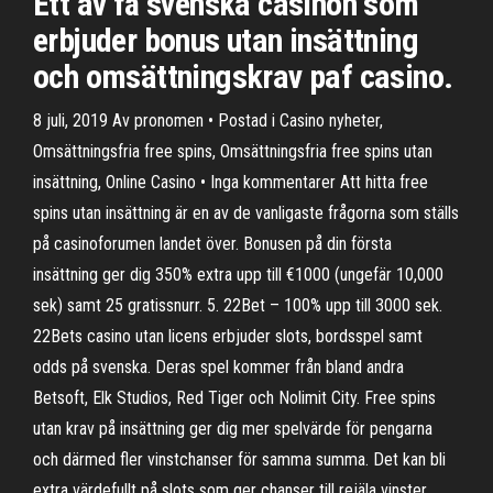
Ett av få svenska casinon som
erbjuder bonus utan insättning
och omsättningskrav paf casino.
8 juli, 2019 Av pronomen • Postad i Casino nyheter,
Omsättningsfria free spins, Omsättningsfria free spins utan
insättning, Online Casino • Inga kommentarer Att hitta free
spins utan insättning är en av de vanligaste frågorna som ställs
på casinoforumen landet över. Bonusen på din första
insättning ger dig 350% extra upp till €1000 (ungefär 10,000
sek) samt 25 gratissnurr. 5. 22Bet – 100% upp till 3000 sek.
22Bets casino utan licens erbjuder slots, bordsspel samt
odds på svenska. Deras spel kommer från bland andra
Betsoft, Elk Studios, Red Tiger och Nolimit City. Free spins
utan krav på insättning ger dig mer spelvärde för pengarna
och därmed fler vinstchanser för samma summa. Det kan bli
extra värdefullt på slots som ger chanser till rejäla vinster,