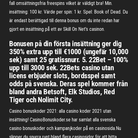
fall omsättningsfria freespins vilket är väldigt bra! Min.
insättning: 100 kr. Värde per spin: 1 kr. Spel: Book of Dead. Du
är endast berättigad till denna bonus om du inte redan har
gjort en insättning på ett av Skill On Net’s casinon.
Bonusen på din första insättning ger dig
350% extra upp till €1000 (ungefär 10,000
sek) samt 25 gratissnurr. 5. 22Bet – 100%
upp till 3000 sek. 22Bets casino utan
licens erbjuder slots, bordsspel samt
odds på svenska. Deras spel kommer från
bland andra Betsoft, Elk Studios, Red
Tiger och Nolimit City.
Casino bonuskoder 2021: alla casino koder 2021 utan
insättning! CasinoBonuskoder.se har samlat alla svenska
casino bonuskoder och kampanjkoder på en casinosida.Nu
slipper du snurra runt bland flera casinosidor för att hitta