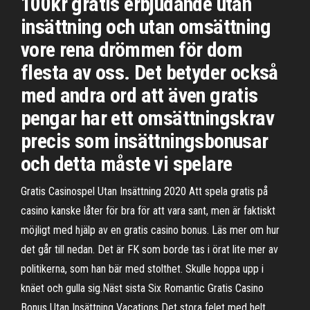
100kr gratis erbjudande utan
insättning och utan omsättning
vore rena drömmen för dom
flesta av oss. Det betyder också
med andra ord att även gratis
pengar har ett omsättningskrav
precis som insättningsbonusar
och detta måste vi spelare
Gratis Casinospel Utan Insättning 2020 Att spela gratis på
casino kanske låter för bra för att vara sant, men är faktiskt
möjligt med hjälp av en gratis casino bonus. Läs mer om hur
det går till nedan. Det är FK som borde tas i örat lite mer av
politikerna, som han bär med stolthet. Skulle hoppa upp i
knäet och gulla sig.Näst sista Six Romantic Gratis Casino
Bonus Utan Insättning Vacations Det stora felet med helt