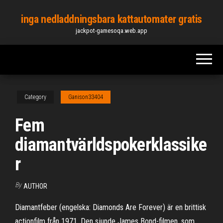
Skip
inga nedladdningsbara kattautomater gratis
to
jackpot-gamesoqa.web.app
the
content
Category
Ganison33404
Fem
diamantvärldspokerklassike
r
By
AUTHOR
Diamantfeber (engelska: Diamonds Are Forever) är en brittisk
actionfilm från 1971. Den sjunde James Bond-filmen, som