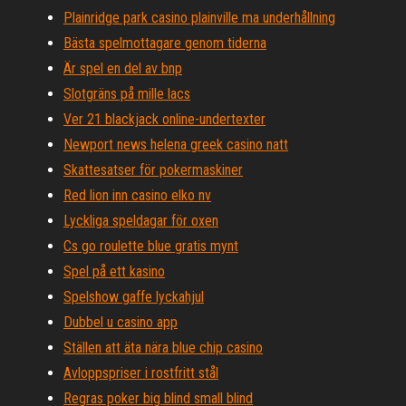
Plainridge park casino plainville ma underhållning
Bästa spelmottagare genom tiderna
Är spel en del av bnp
Slotgräns på mille lacs
Ver 21 blackjack online-undertexter
Newport news helena greek casino natt
Skattesatser för pokermaskiner
Red lion inn casino elko nv
Lyckliga speldagar för oxen
Cs go roulette blue gratis mynt
Spel på ett kasino
Spelshow gaffe lyckahjul
Dubbel u casino app
Ställen att äta nära blue chip casino
Avloppspriser i rostfritt stål
Regras poker big blind small blind