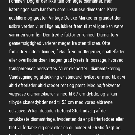
i drinken. Dog er der ikke tale om ægte diamanter, men
isterninger, som har form som luksuriøse diamanter. Kære
udstillere og gæster, Vintage Deluxe Marked er grundet den
usikre verden vi er i lige nu, lukket frem til at vi igen kan være
sammen som før. Den tredje faktor er renhed. Diamanters
gennemsigtighed varierer meget fra sten til sten. Ofte
forhindrer indeslutninger, f.eks. fremmedlegemer, spalteflader
eller overfladeridser, i nogen grad lysets fri passage, hvorved
transparensen nedsættes. Vi er eksperter i diamantskæring.
Vandsugning og afdækning er standard, hvilket er med til, at vi
altid efterlader altid stedet rent og pænt. Med højfrekvente
vægsave diamantskærer vi ned til 67 cm dybde, og vi kan
tilbyde skæredybder ned til 53 cm med vores eldrevne
gulvsave. Vi kan desuden betonsl Stort udvalg af de
smukkeste diamantringe, hvadenten du er på frierfødder eller
blot vil forkæle dig selv eller en du holder af. Gratis fragt og