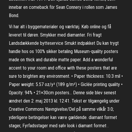
innebar en comeback för Sean Connery i rollen som James
Bond.
Vi har alt i byggematerialer og værktøj. Køb online og få
leveret til døren. Smykker med diamanter. Fri fragt
Landsdækkende bytteservice Smukt indpakket Du kan trygt
handle hos os 100% sikker betaling Museum-quality posters
made on thick and durable matte paper. Add a wonderful
accent to your room and office with these posters that are
sure to brighten any environment. • Paper thickness: 10.3 mil •
Paper weight: 5.57 oz/y² (189 g/m²) • Giclée printing quality •
Opacity: 94% • 21×30cm posters… Denne side blev senest
ændret den 2. maj 2013 kl. 12:41. Tekst er tilgængelig under
Creative Commons Navngivelse/Del på samme vilkår 3.0;
yderligere betingelser kan være gældende. diamant formet
stager, Fyrfadsstager med sølv look i diamant formet .