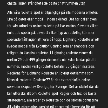
chatta. Ingen svårighet i de bästa chattrummen utan
Alla våra roulette spel är tillgängliga på alla moderna enheter.
Lira på dator eller mobil – ingen skillnad. Det här gäller även
för vårt utbud av online roulette på live casino. Oavsett vilken
enhet du spelar på, oavsett vilken typ av roulette, kommer
spelunderhållningen att vara på topp. Lightning Roulette är ett
livecasinospel från Evolution Gaming som är snabbare och
roligare än klassisk roulette. I Lightning roulette vinner du
mellan 29 och 499 gånger din insats när kulan landar på ditt
nummer, medan vanlig roulette betalar 35 gånger insatsen.
Reglerna för Lightning Roulette är i övrigt detsamma som
klassisk roulette. Roulette77 är det extraordinära online-
servicen skapad av Sverige, för Sverige. Det är stället där du
kan utforska allt om Roulette-spel. Regler och trix, de bästa
strategierna, alla typer av Roulette och de största bonusarna.
All viktig information samlad på en svenska hemsida för att