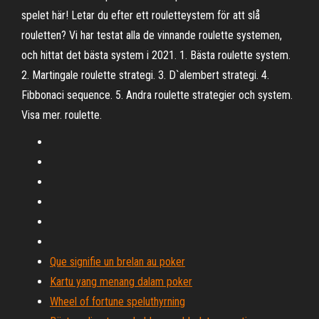
spelet här! Letar du efter ett rouletteystem för att slå
rouletten? Vi har testat alla de vinnande roulette systemen,
och hittat det bästa system i 2021. 1. Bästa roulette system.
2. Martingale roulette strategi. 3. D`alembert strategi. 4.
Fibbonaci sequence. 5. Andra roulette strategier och system.
Visa mer. roulette.
Que signifie un brelan au poker
Kartu yang menang dalam poker
Wheel of fortune speluthyrning