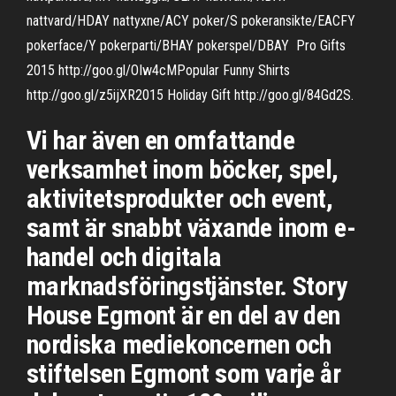
nattvard/HDAY nattyxne/ACY poker/S pokeransikte/EACFY
pokerface/Y pokerparti/BHAY pokerspel/DBAY Pro Gifts
2015 http://goo.gl/OIw4cMPopular Funny Shirts
http://goo.gl/z5ijXR2015 Holiday Gift http://goo.gl/84Gd2S.
Vi har även en omfattande
verksamhet inom böcker, spel,
aktivitetsprodukter och event,
samt är snabbt växande inom e-
handel och digitala
marknadsföringstjänster. Story
House Egmont är en del av den
nordiska mediekoncernen och
stiftelsen Egmont som varje år