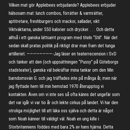
Vilken mat gör Applebees erbjudande? Applebees erbjuder
hälsosam mat: lunch combos, förrätter & varmrätter,
aptitretare, freshburgers och mackor, sallader, vikt
Viktväktarna, under 550 kalorier och drycker. . . . Och detta
alltså i ett ganska lättsamt program med titeln “Stil”. När det
sedan skall pratas politik på riktigt drar man fram det tunga
artilleriet. ————————-Jag läser en teaterrecension i SvD
och tänker att den (och uppsättningen “Pussy” på Göteborgs
stadsteater), ganska väl bekräftar mina tankar om den Min
barndomsvän G. och jag träffades inte på många år, men när
jag flyttade hem till min hemstad 1970 återupptog vi
kontakten. Även om vi inte ses så ofta känns det ungefär som
det var igår vi var tio år och lekte cirkus på landet. Vi har den
otroliga möjlighet till att läka oss själva och detta är något
som Noah känner till väldigt väl. Noah en ung kille i
Storbritanniens föddes med bara 2% av hans hjärna. Detta