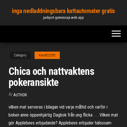
Skip
inga nedladdningsbara kattautomater gratis
to
jackpot-gamesoqa.web.app
the
content
Category
Kandt22292
Chica och nattvaktens
pokeransikte
By
AUTHOR
vilken mat serveras i bilagan vid varje måltid och varför i
boken anne öppenhjärtig Dagbok från ung flicka . . . Vilken mat
gör Applebees erbjudande? Applebees erbjuder hälsosam