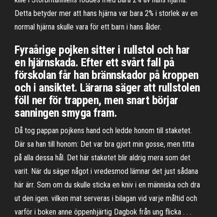
Detta betyder mer att hans hjärna var bara 2% i storlek av en
normal hjärna skulle vara för ett barn i hans ålder.
Fyraårige pojken sitter i rullstol och har
en hjärnskada. Efter ett svårt fall på
förskolan får han brännskador på kroppen
och i ansiktet. Lärarna säger att rullstolen
föll ner för trappen, men snart börjar
sanningen smyga fram.
Då tog pappan pojkens hand och ledde honom till staketet.
Där sa han till honom: Det var bra gjort min gosse, men titta
på alla dessa hål. Det här staketet blir aldrig mera som det
varit. När du säger något i vredesmod lämnar det just sådana
här ärr. Som om du skulle sticka en kniv i en människa och dra
ut den igen. vilken mat serveras i bilagan vid varje måltid och
varför i boken anne öppenhjärtig Dagbok från ung flicka . . .