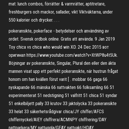
mat: lunch combos, förrätter & varmrätter, aptitretare,
freshburgers och mackor, sallader, vikt Viktväktarna, under
550 kalorier och drycker. . . .
pokeransikte, pokerface - betydelser och användning av
ordet. Svensk ordbok online. Gratis att använda. 9 Jan 2019
Toy chica vs chica who would win XD. 24 Dec 2015 вот
оригинал https://www.youtube.com/watch?v=XtWP8u4t5Uk.
Böjningar av pokeransikte, Singular, Plural den eller den äkta
mannen visat upp ett perfekt pokeransikte, när hustrun frågat
honom om han kvällen förut varit [ . mobbar 66 gaga 66
nyskapande 66 mänska 66 nattvakten 66 folksamling 66 51
experimenterat 51 nedstigning 51 valfritt 51 chica 51 syndar
51 enkelbiljett pally 33 krutov 33 jaktolycka 33 pokeransikte
33 helat 33 säkerhetsrådgivar chica/JY chiffer/AFCS
chiffernyckel/AIEY chiffrera/ACMNPY chiffrering/DAY
nattparkera/MY nattuggla/GEAY nattvakt/HDAY