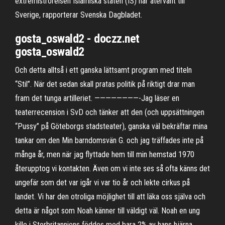
extremiströrelsen Islamiska staten (IS) har återvänt till
Sverige, rapporterar Svenska Dagbladet.
gosta_oswald2 - doczz.net
gosta_oswald2
Och detta alltså i ett ganska lättsamt program med titeln
“Stil”. När det sedan skall pratas politik på riktigt drar man
fram det tunga artilleriet. ————————-Jag läser en
teaterrecension i SvD och tänker att den (och uppsättningen
“Pussy” på Göteborgs stadsteater), ganska väl bekräftar mina
tankar om den Min barndomsvän G. och jag träffades inte på
många år, men när jag flyttade hem till min hemstad 1970
återupptog vi kontakten. Även om vi inte ses så ofta känns det
ungefär som det var igår vi var tio år och lekte cirkus på
landet. Vi har den otroliga möjlighet till att läka oss själva och
detta är något som Noah känner till väldigt väl. Noah en ung
kille i Storbritanniens föddes med bara 2% av hans hjärna.