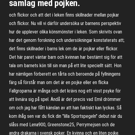
samlag med pojken.
och flickor och att det i leken finns skillnader mellan pojkar
och flickor. Nu vill vi därför undersöka ur barnens perspektiv
hur de upplever olika könsmönster i leken. Som skrivits ovan
har det genom forskning och undersökningar konstaterats att;
det finns skillnader i barns lek om de är pojkar eller flickor.
Det här paret väntar barn och kvinnan har bestämt sig för att
tala om barnets kön till sin man på ett lite speciellt sätt. Hon
har nämligen förberett en tårta och beroende på fyllningens
färg så förstår man om det är en pojke eller en flicka
Fallgroparna är många och det krävs nog ett visst psyke för
att livnära sig på spel. Ändå är det precis vad Emil drömmer
om och jag har fått känslan av att han faktiskt kan lyckas. Så
kom ihåg sen var du fick din "lilla Sportspegeln" debut när du
slåss med Lena900, Greenstone25, Perrymejsen och de
andra drakarna i svensk poker. En kvinna och en liten pojke.