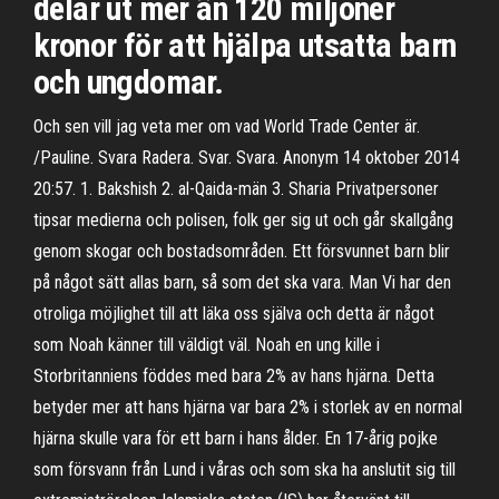
delar ut mer än 120 miljoner
kronor för att hjälpa utsatta barn
och ungdomar.
Och sen vill jag veta mer om vad World Trade Center är.
/Pauline. Svara Radera. Svar. Svara. Anonym 14 oktober 2014
20:57. 1. Bakshish 2. al-Qaida-män 3. Sharia Privatpersoner
tipsar medierna och polisen, folk ger sig ut och går skallgång
genom skogar och bostadsområden. Ett försvunnet barn blir
på något sätt allas barn, så som det ska vara. Man Vi har den
otroliga möjlighet till att läka oss själva och detta är något
som Noah känner till väldigt väl. Noah en ung kille i
Storbritanniens föddes med bara 2% av hans hjärna. Detta
betyder mer att hans hjärna var bara 2% i storlek av en normal
hjärna skulle vara för ett barn i hans ålder. En 17-årig pojke
som försvann från Lund i våras och som ska ha anslutit sig till