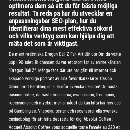
optimera dem så att du får bästa möjliga
resultat. Ta reda på hur du utvecklar en
anpassningsbar SEO-plan, hur du
identifierar dina mest effektiva sökord
och vilka verktyg som kan hjälpa dig att
mäta det som är viktigast.
De mest realistiska Dragon Ball Z Fan Art där ute Om du växte
upp i 90-talet, är chansen du var ett stort fan av anime känslan
"Dragon Ball Z". Många fans där ute har gått till Internet och
skapade verkliga porträtt av sina favoritkaraktärer. Casino
Online med Gambling.se - Jämför svenska casinon! De bästa
casinon online, de bästa bonusarna, nya casinon, free spins,
recensioner och mycket mer är något du kan hitta här hos oss
på Gambling.se. Vi spelar, testar och recenserar alla svenska
casinobolag för att hitta det rätta för dig. Absolut-Coffee :
Accueil Absolut Coffee vous accueille toute l'année au 223 et