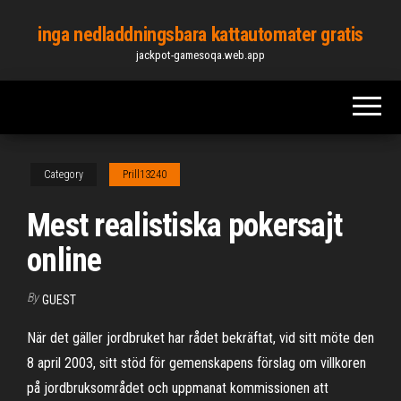
Skip
inga nedladdningsbara kattautomater gratis
to
jackpot-gamesoqa.web.app
the
content
Category
Prill13240
Mest realistiska pokersajt
online
By
GUEST
När det gäller jordbruket har rådet bekräftat, vid sitt möte den
8 april 2003, sitt stöd för gemenskapens förslag om villkoren
på jordbruksområdet och uppmanat kommissionen att