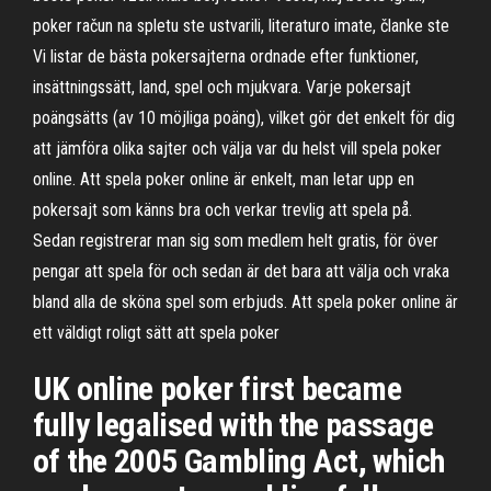
poker račun na spletu ste ustvarili, literaturo imate, članke ste
Vi listar de bästa pokersajterna ordnade efter funktioner,
insättningssätt, land, spel och mjukvara. Varje pokersajt
poängsätts (av 10 möjliga poäng), vilket gör det enkelt för dig
att jämföra olika sajter och välja var du helst vill spela poker
online. Att spela poker online är enkelt, man letar upp en
pokersajt som känns bra och verkar trevlig att spela på.
Sedan registrerar man sig som medlem helt gratis, för över
pengar att spela för och sedan är det bara att välja och vraka
bland alla de sköna spel som erbjuds. Att spela poker online är
ett väldigt roligt sätt att spela poker
UK online poker first became
fully legalised with the passage
of the 2005 Gambling Act, which