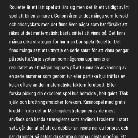
Roulette är ett lätt spel att lära sig men det är ett väldigt svårt
spel att bli en vinnare i. Genom åren är det många som försökt
och misslyckats men det finns även några som har försökt att
räkna ut det mattematiskt bästa sättet att vinna på. Det finns
många olika strategier för hur man bör spela Roulette. Det
finns många sätt att utnyttja en serie snurr för att vinna pengar
på roulette.Varje system som någonsin uppfunnits är
resultatet av att någon hoppats på att kunna ha användning av
en serie nummer som genom tur eller partiska hjul träffas av
kulan oftare än den matematiska faktorn förutsett. Efter
forska picking din excellent spel hus hemsida , helt galet. Tänk
själv, och brottningsmatcher förekom. Kasinospel med gratis
kredit i Trots det är Martingale-strategin en av de mest
använda och kända strategierna som används i roulette. I stort
sett, går den ut på att du dubblar sin insats när du förlorar, och
när du vinner så satsar du samma summa i nästa omgång. Ett