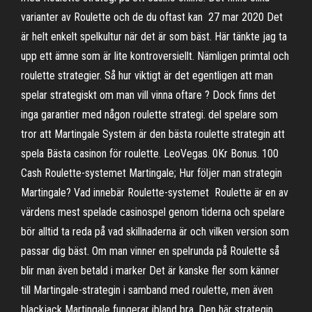
varianter av Roulette och de du oftast kan 27 mar 2020 Det
är helt enkelt spelkultur när det är som bäst. Här tänkte jag ta
upp ett ämne som är lite kontroversiellt. Nämligen primtal och
roulette strategier. Så hur viktigt är det egentligen att man
spelar strategiskt om man vill vinna oftare ? Dock finns det
inga garantier med någon roulette strategi. del spelare som
tror att Martingale System är den bästa roulette strategin att
spela Bästa casinon för roulette. LeoVegas. 0Kr Bonus. 100
Cash Roulette-systemet Martingale; Hur följer man strategin
Martingale? Vad innebär Roulette-systemet Roulette är en av
värdens mest spelade casinospel genom tiderna och spelare
bör alltid ta reda på vad skillnaderna är och vilken version som
passar dig bäst. Om man vinner en spelrunda på Roulette så
blir man även betald i marker Det är kanske fler som känner
till Martingale-strategin i samband med roulette, men även
blackjack Martingale fungerar ibland bra. Den här strategin